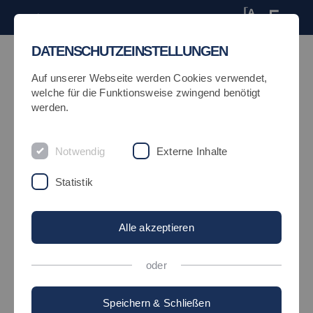
Zum Hauptinhalt springen
Hochschule A-Z
Zur Hoc
Login
DATENSCHUTZEINSTELLUNGEN
Hochschule Esslingen Intranetportal
Auf unserer Webseite werden Cookies verwendet,
welche für die Funktionsweise zwingend benötigt
werden.
Home
>
Datenschutz
Notwendig
Externe Inhalte
DATENSCHUTZHINWEIS FÜR
Statistik
NUTZER:INNEN DES
INTRANETPORTALS
Alle akzeptieren
Verantwortliche
oder
Verantwortlicher (Art. 4 Nr. 7
DSGVO)
Speichern & Schließen